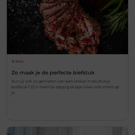
Eten
Zo maak je de perfecte biefstuk
Kun jij ook zo genieten van een lekker mals stukje
biefstuk? Zo’n heerlijk sappig stukje vlees wat smelt op
je
...