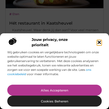
Eten
Hét restaurant in Kaatsheuvel
Kaatsheuvel. Waar denk jij dan aan? Voor veel mensen
komt de Efteling als eerst naar boven. Maar wist
Jouw privacy, onze
...
prioriteit
Wij gebruiken cookies en vergelijkbare technologieën om onze
website optimaal te laten functioneren en jouw
gebruikerservaring te verbeteren. Met deze cookies analyseren
we het websitegebruik, tonen we relevante advertenties en
zorgen we voor een soepele werking van de site. Lees
ons
cookiebeleid
voor meer informatie.
Main Links
Alles Accepteren
Links Kopen: De Slimme Gids Voor Een Sterke Online Autoriteit
Verdien Geld Met Je Website: De Complete Gids Voor Een Online Inkomensstroom
Cookies Beheren
Bericht categorie