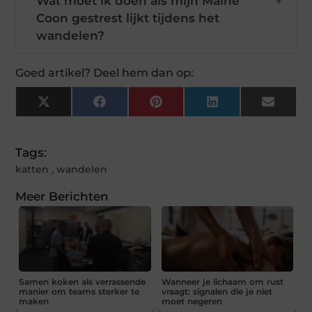
Wat moet ik doen als mijn Maine
▼
Coon gestrest lijkt tijdens het
wandelen?
Goed artikel? Deel hem dan op:
X
Facebook
Pinterest
LinkedIn
Email
(Twitter)
Tags:
katten
,
wandelen
Meer Berichten
Samen koken als verrassende
Wanneer je lichaam om rust
manier om teams sterker te
vraagt: signalen die je niet
maken
moet negeren