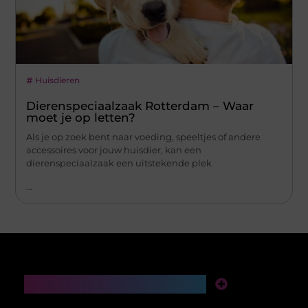
Huisdieren
Dierenspeciaalzaak Rotterdam – Waar
moet je op letten?
Als je op zoek bent naar voeding, speeltjes of andere
accessoires voor jouw huisdier, kan een
dierenspeciaalzaak een uitstekende plek
...
Main Links
Links Kopen: De Slimme Gids Voor Een Sterke Online Autoriteit
Verdien Geld Met Je Website: De Complete Gids Voor Een Online Inkomensstroom