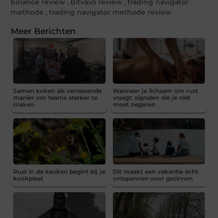
binance review
,
bitvavo review
,
trading navigator
methode
,
trading navigator methode review
Meer Berichten
Samen koken als verrassende
Wanneer je lichaam om rust
manier om teams sterker te
vraagt: signalen die je niet
maken
moet negeren
Rust in de keuken begint bij je
Dit maakt een vakantie écht
kookplaat
ontspannen voor gezinnen