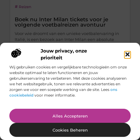
Reizen
Boek nu Inter Milan tickets voor je
volgende voetbalreizen avontuur
Voor wie droomt van een unieke voetbalervaring in
Italië, is een bezoek aan Inter Milan een absolute
aanrader. De club behoort tot de grootmachten van
Jouw privacy, onze
Europa en speelt haar thuiswedstrijden in het
prioriteit
indrukwekkende San Siro stadion in Milaan. Door nu
...
Wij gebruiken cookies en vergelijkbare technologieën om onze
website optimaal te laten functioneren en jouw
gebruikerservaring te verbeteren. Met deze cookies analyseren
we het websitegebruik, tonen we relevante advertenties en
zorgen we voor een soepele werking van de site. Lees
ons
cookiebeleid
voor meer informatie.
Alles Accepteren
Cookies Beheren