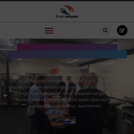
Samen koken als verrassende
manier om teams sterker te maken
Eten
Een teamdag hoeft niet te bestaan uit een lange
presentatie, een standaard vergaderzaal en opdrachten
die na afloop snel worden vergeten. Juist een activiteit
waarbij mensen samen iets maken, verdelen en beleven,
brengt vaak een ander soort gesprek op gang. Een
kookworkshop in Veenendaal biedt daarvoor een
passende omgeving: deelnemers