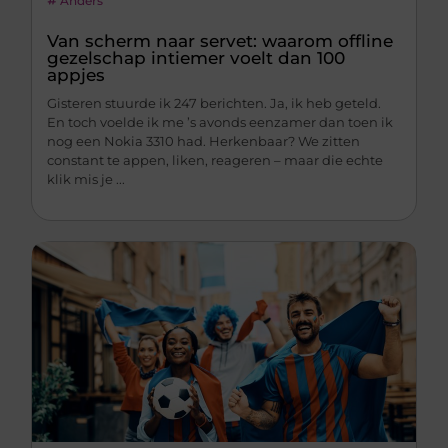
Anders
Van scherm naar servet: waarom offline
gezelschap intiemer voelt dan 100
appjes
Gisteren stuurde ik 247 berichten. Ja, ik heb geteld.
En toch voelde ik me ’s avonds eenzamer dan toen ik
nog een Nokia 3310 had. Herkenbaar? We zitten
constant te appen, liken, reageren – maar die echte
klik mis je ...