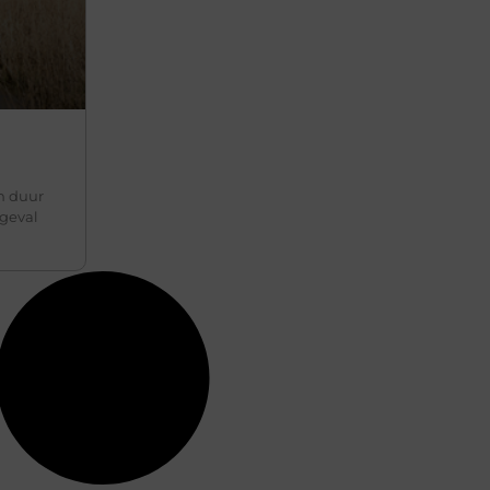
n duur
 geval