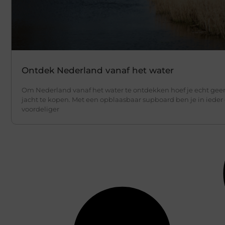
Ontdek Nederland vanaf het water
Om Nederland vanaf het water te ontdekken hoef je echt gee
jacht te kopen. Met een opblaasbaar supboard ben je in ieder
voordeliger