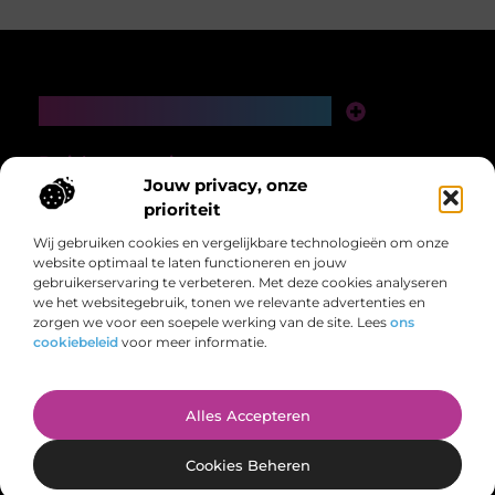
Main Links
Links Kopen: De Slimme Gids Voor Een Sterke Online Autoriteit
Verdien Geld Met Je Website: De Complete Gids Voor Een Online Inkomensstroom
Bericht categorie
Jouw privacy, onze
prioriteit
Wij gebruiken cookies en vergelijkbare technologieën om onze
website optimaal te laten functioneren en jouw
gebruikerservaring te verbeteren. Met deze cookies analyseren
we het websitegebruik, tonen we relevante advertenties en
zorgen we voor een soepele werking van de site. Lees
ons
Voor ieder wat wils, overzichtelijk bij elkaar.
cookiebeleid
voor meer informatie.
Van inspirerende verhalen tot handige tips – laat je meenemen in de
veelzijdigheid van het dagelijks leven op evenrelaxen.nl.
@2025 All Right Reserved. Design by
www.evenrelaxen.nl.
Alles Accepteren
Cookies Beheren