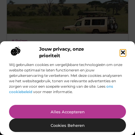
Reizen
Jouw privacy, onze
‘Luxe reizen Afrika’: maar wat houdt dat
prioriteit
in?
Wij gebruiken cookies en vergelijkbare technologieën om onze
Een luxe safari in Afrika is een van de mooiste manieren
website optimaal te laten functioneren en jouw
om het wilde continent te ontdekken, met een perfecte
gebruikerservaring te verbeteren. Met deze cookies analyseren
we het websitegebruik, tonen we relevante advertenties en
...
zorgen we voor een soepele werking van de site. Lees
ons
cookiebeleid
voor meer informatie.
Alles Accepteren
Cookies Beheren
Main Links