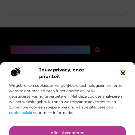
Main Links
Links Kopen: De Slimme Gids Voor Een Sterke Online Autoriteit
Verdien Geld Met Je Website: De Complete Gids Voor Een Online Inkomensstroom
Bericht categorie
Jouw privacy, onze
prioriteit
Wij gebruiken cookies en vergelijkbare technologieën om onze
website optimaal te laten functioneren en jouw
gebruikerservaring te verbeteren. Met deze cookies analyseren
we het websitegebruik, tonen we relevante advertenties en
zorgen we voor een soepele werking van de site. Lees
ons
Voor ieder wat wils, overzichtelijk bij elkaar.
cookiebeleid
voor meer informatie.
Van inspirerende verhalen tot handige tips – laat je meenemen in de
veelzijdigheid van het dagelijks leven op evenrelaxen.nl.
@2025 All Right Reserved. Design by
www.evenrelaxen.nl.
Alles Accepteren