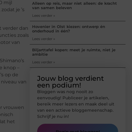
 mijl
Alleen op reis, maar niet alleen: de kracht
van samen beleven
zodat je ’s
Lees verder »
Hovenier in Olst kiezen: ontwerp én
et verder dan
onderhoud in één?
uncties zoals
Lees verder »
motor van
Biljarttafel kopen: meet je ruimte, niet je
ambitie
t Shimano’s
Lees verder »
e knop –
’s op de
Jouw blog verdient
 niveau van
een podium!
Bloggen was nog nooit zo
eenvoudig! Publiceer je artikelen,
bereik meer lezers en maak deel uit
oor vrouwen
van een actieve bloggemeenschap.
onisch
Schrijf je nu in!
dat het
Begin met bloggen!