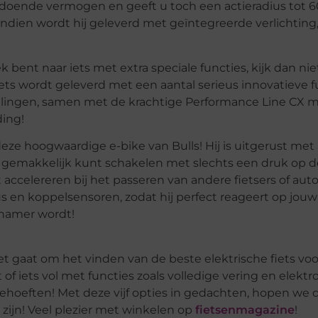
doende vermogen en geeft u toch een actieradius tot 60
dien wordt hij geleverd met geïntegreerde verlichting, 
ek bent naar iets met extra speciale functies, kijk dan ni
iets wordt geleverd met een aantal serieus innovatieve f
ellingen, samen met de krachtige Performance Line CX 
ading!
s deze hoogwaardige e-bike van Bulls! Hij is uitgerust me
 gemakkelijk kunt schakelen met slechts een druk op d
t accelereren bij het passeren van andere fietsers of auto
 en koppelsensoren, zodat hij perfect reageert op jouw
enamer wordt!
s het gaat om het vinden van de beste elektrische fiets v
t of iets vol met functies zoals volledige vering en elektr
w behoeften! Met deze vijf opties in gedachten, hopen we 
l zijn! Veel plezier met winkelen op
fietsenmagazine
!