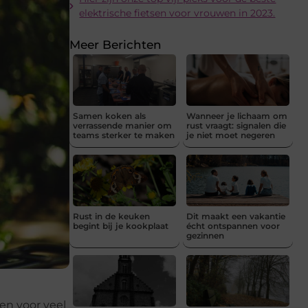
elektrische fietsen voor vrouwen in 2023.
Meer Berichten
Samen koken als
Wanneer je lichaam om
verrassende manier om
rust vraagt: signalen die
teams sterker te maken
je niet moet negeren
Rust in de keuken
Dit maakt een vakantie
begint bij je kookplaat
écht ontspannen voor
gezinnen
en voor veel