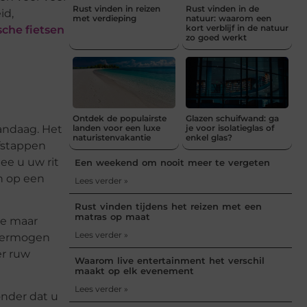
Rust vinden in reizen
Rust vinden in de
id,
met verdieping
natuur: waarom een
kort verblijf in de natuur
sche fietsen
zo goed werkt
Ontdek de populairste
Glazen schuifwand: ga
vandaag. Het
landen voor een luxe
je voor isolatieglas of
naturistenvakantie
enkel glas?
afstappen
mee u uw rit
Een weekend om nooit meer te vergeten
en op een
Lees verder »
Rust vinden tijdens het reizen met een
matras op maat
re maar
Lees verder »
 vermogen
er ruw
Waarom live entertainment het verschil
maakt op elk evenement
Lees verder »
onder dat u