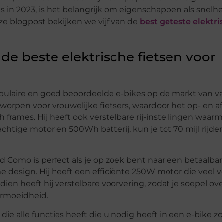
ts in 2023, is het belangrijk om eigenschappen als snelhe
e blogpost bekijken we vijf van de
best geteste elektri
r de beste elektrische fietsen voor
populaire en goed beoordeelde e-bikes op de markt van 
tworpen voor vrouwelijke fietsers, waardoor het op- en 
h frames. Hij heeft ook verstelbare rij-instellingen waar
chtige motor en 500Wh batterij, kun je tot 70 mijl rijd
d Como is perfect als je op zoek bent naar een betaalba
 design. Hij heeft een efficiënte 250W motor die veel
ndien heeft hij verstelbare voorvering, zodat je soepel ov
ermoeidheid.
 die alle functies heeft die u nodig heeft in een e-bike z