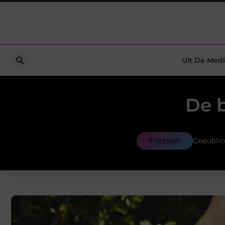
Uit De Medi
De b
Fietsen
Gepublic