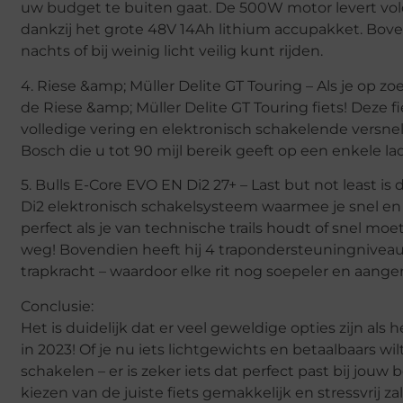
uw budget te buiten gaat. De 500W motor levert vol
dankzij het grote 48V 14Ah lithium accupakket. Boven
nachts of bij weinig licht veilig kunt rijden.
4. Riese &amp; Müller Delite GT Touring – Als je op zo
de Riese &amp; Müller Delite GT Touring fiets! Deze f
volledige vering en elektronisch schakelende versn
Bosch die u tot 90 mijl bereik geeft op een enkele l
5. Bulls E-Core EVO EN Di2 27+ – Last but not least i
Di2 elektronisch schakelsysteem waarmee je snel en
perfect als je van technische trails houdt of snel moe
weg! Bovendien heeft hij 4 trapondersteuningniveaus
trapkracht – waardoor elke rit nog soepeler en aang
Conclusie:
Het is duidelijk dat er veel geweldige opties zijn al
in 2023! Of je nu iets lichtgewichts en betaalbaars wil
schakelen – er is zeker iets dat perfect past bij jou
kiezen van de juiste fiets gemakkelijk en stressvrij za