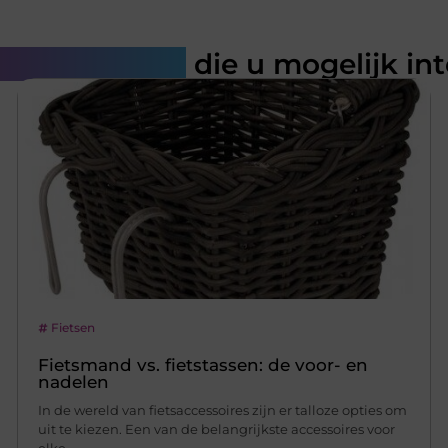
rde artikelen
die u mogelijk in
Fietsen
Fietsmand vs. fietstassen: de voor- en
nadelen
In de wereld van fietsaccessoires zijn er talloze opties om
uit te kiezen. Een van de belangrijkste accessoires voor
elke