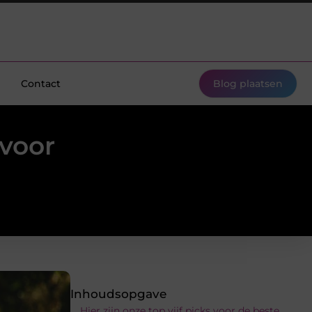
Contact
Blog plaatsen
 voor
Inhoudsopgave
Hier zijn onze top vijf picks voor de beste