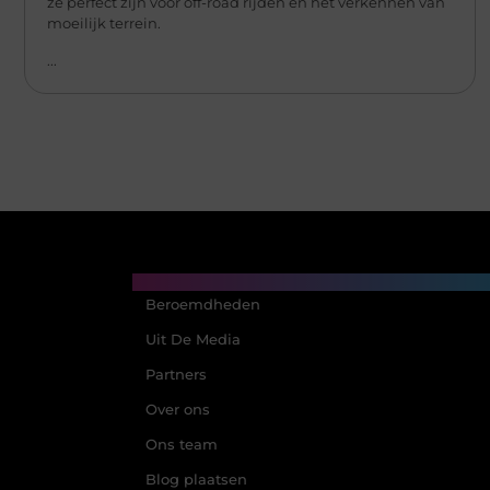
ze perfect zijn voor off-road rijden en het verkennen van
moeilijk terrein.
...
Main Links
Beroemdheden
Uit De Media
Partners
Over ons
Ons team
Blog plaatsen