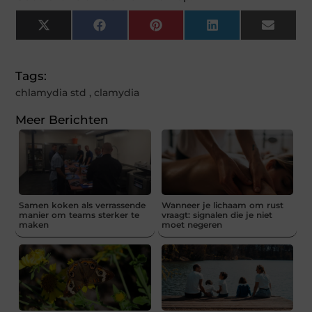
X
Facebook
Pinterest
LinkedIn
Email
(Twitter)
Tags:
chlamydia std
,
clamydia
Meer Berichten
Samen koken als verrassende
Wanneer je lichaam om rust
manier om teams sterker te
vraagt: signalen die je niet
maken
moet negeren