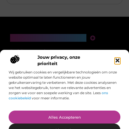
Main Links
Links Kopen: De Slimme Gids Voor Een Sterke Online Autoriteit
Verdien Geld Met Je Website: De Complete Gids Voor Een Online Inkomensstroom
Bericht categorie
Jouw privacy, onze
prioriteit
Wij gebruiken cookies en vergelijkbare technologieën om onze
website optimaal te laten functioneren en jouw
gebruikerservaring te verbeteren. Met deze cookies analyseren
we het websitegebruik, tonen we relevante advertenties en
zorgen we voor een soepele werking van de site. Lees
ons
Voor ieder wat wils, overzichtelijk bij elkaar.
cookiebeleid
voor meer informatie.
Van inspirerende verhalen tot handige tips – laat je meenemen in de
veelzijdigheid van het dagelijks leven op evenrelaxen.nl.
@2025 All Right Reserved. Design by
www.evenrelaxen.nl.
Alles Accepteren